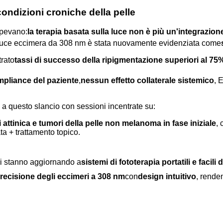
ondizioni croniche della pelle
apevano:
la terapia basata sulla luce non è più un'integrazio
 luce eccimera da 308 nm è stata nuovamente evidenziata come
trato
tassi di successo della ripigmentazione superiori al 75
mpliance del paziente
,
nessun effetto collaterale sistemico
, 
 a questo slancio con sessioni incentrate su:
 attinica e tumori della pelle non melanoma in fase iniziale
,
a + trattamento topico.
 si stanno aggiornando a
sistemi di fototerapia portatili e facili 
recisione degli eccimeri a 308 nm
con
design intuitivo
, renden