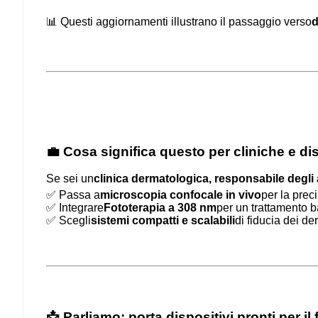
📊 Questi aggiornamenti illustrano il passaggio verso
d
💼 Cosa significa questo per cliniche e dis
Se sei un
clinica dermatologica, responsabile degli a
✅ Passa a
microscopia confocale in vivo
per la prec
✅ Integrare
Fototerapia a 308 nm
per un trattamento b
✅ Scegli
sistemi compatti e scalabili
di fiducia dei de
📩 Parliamo: porta dispositivi pronti per il