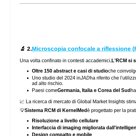
🔬 2.
Microscopia confocale a riflessione 
Una volta confinato in contesti accademici,
L'RCM si s
Oltre 150 abstract e casi di studio
che coinvolgo
Uno studio del 2024 in
JAD
ha riferito che l'utili
ad alto rischio.
Paesi come
Germania, Italia e Corea del Sud
ha
📈 La ricerca di mercato di Global Market Insights sti
💡
Sistema RCM di KernelMed
è progettato per la pra
Risoluzione a livello cellulare
Interfaccia di imaging migliorata dall'intelligen
Design compatto e mobile