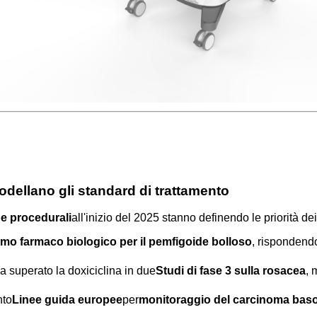
modellano gli standard di trattamento
e procedurali
all'inizio del 2025 stanno definendo le priorità de
imo farmaco biologico per il pemfigoide bolloso
, rispondend
a superato la doxiciclina in due
Studi di fase 3 sulla rosacea
, 
nto
Linee guida europee
per
monitoraggio del carcinoma basoc