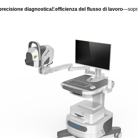
precisione diagnostica
E
efficienza del flusso di lavoro
—sopra