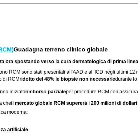
(RCM)
Guadagna terreno clinico globale
ta ora spostando verso la cura dermatologica di prima line
no RCM sono stati presentati all'AAD e all'ICD negli ultimi 12 
zzo di RCM
ridotto del 48% le biopsie non necessarie
durante lo
nno iniziato
rimborso parziale
per procedure RCM con assicuraz
ma che
il mercato globale RCM supererà i 200 milioni di dollari 
tica moderna:
za artificiale