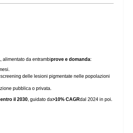
a
, alimentato da entrambi
prove e domanda
:
mesi.
 screening delle lesioni pigmentate nelle popolazioni
ione pubblica o privata.
entro il 2030
, guidato da
>10% CAGR
dal 2024 in poi.