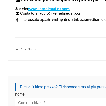
🌐 Visita
www.kernelmedint.com
📧 Contatto: maggio
@kernelmedint.com
📦 Interessato a
partnership di distribuzione
Stiamo e
← Prev Notizie
Ricevi l'ultimo prezzo? Ti risponderemo al più prest
nome :