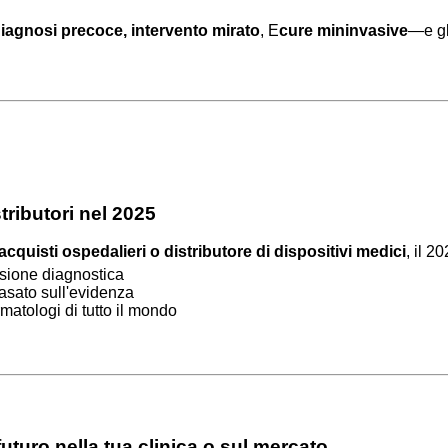
iagnosi precoce, intervento mirato
, E
cure mininvasive
—e gl
tributori nel 2025
cquisti ospedalieri o distributore di dispositivi medici
, il 2
isione diagnostica
asato sull'evidenza
rmatologi di tutto il mondo
 futuro nella tua clinica o sul mercato