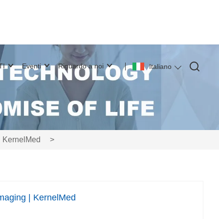
TI
Eventi
Riguardo a noi
Italiano
 | KernelMed
>
 imaging | KernelMed