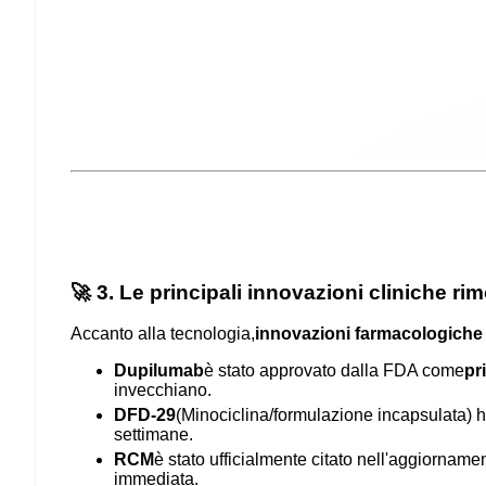
🚀 3. Le principali innovazioni cliniche ri
Accanto alla tecnologia,
innovazioni farmacologiche 
Dupilumab
è stato approvato dalla FDA come
pr
invecchiano.
DFD-29
(Minociclina/formulazione incapsulata) h
settimane.
RCM
è stato ufficialmente citato nell'aggiorname
immediata.