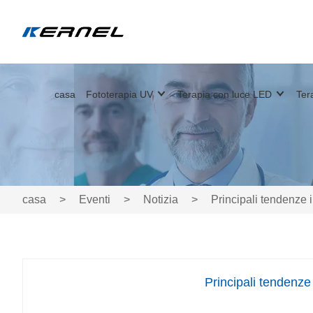
casa
Fototerapia UV
Terapia con luce LED
Ter
casa
>
Eventi
>
Notizia
>
Principali tendenze 
Principali tendenze