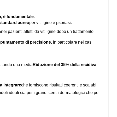
ne, è fondamentale
.
standard aureo
per vitiligine e psoriasi:
%
nei pazienti affetti da vitiligine dopo un trattamento
E
puntamento di precisione
, in particolare nei casi
 citando una media
Riduzione del 35% della recidiva
da integrare
che forniscono risultati coerenti e scalabili.
doli ideali sia per i grandi centri dermatologici che per