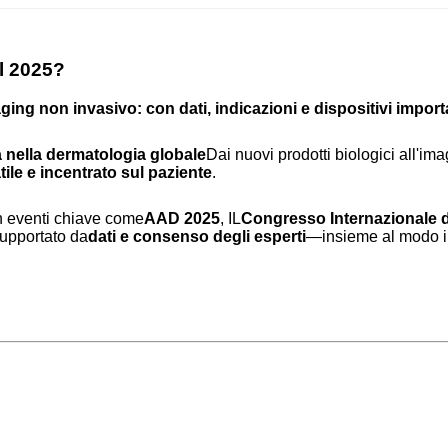
el 2025?
aging non invasivo: con dati, indicazioni e dispositivi import
a nella dermatologia globale
Dai nuovi prodotti biologici all'ima
tile e incentrato sul paziente
.
in eventi chiave come
AAD 2025
, IL
Congresso Internazionale 
supportato da
dati e consenso degli esperti
—insieme al modo in