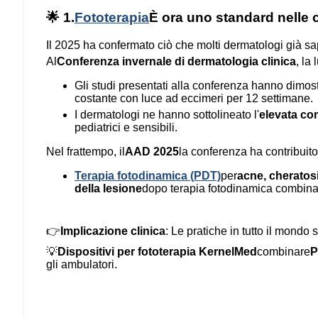
🌟 1.
Fototerapia
È ora uno standard nelle c
Il 2025 ha confermato ciò che molti dermatologi già s
Al
Conferenza invernale di dermatologia clinica
, la
Gli studi presentati alla conferenza hanno dimos
costante con luce ad eccimeri per 12 settimane.
I dermatologi ne hanno sottolineato l'
elevata co
pediatrici e sensibili.
Nel frattempo, il
AAD 2025
la conferenza ha contribuito
Terapia fotodinamica (PDT)
per
acne, cheratosi
della lesione
dopo terapia fotodinamica combinat
👉
Implicazione clinica
: Le pratiche in tutto il mondo
💡
Dispositivi per fototerapia KernelMed
combinare
P
gli ambulatori.