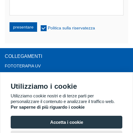
presentare
Politica sulla riservatezza
COLLEGAMENTI
FOTOTERAPIA UV
TERAPIA CON LUCE A LED
Utilizziamo i cookie
TERAPIA PER LA CADUTA DEI CAPELLI LLLT
COLPOSCOPIO
Utilizziamo cookie nostri e di terze parti per
personalizzare il contenuto e analizzare il traffico web.
ALTRI PRODOTTI
Per saperne di più riguardo i cookie
Copyright® 2018 Kernel Medical Equipment Co.,LTD. Indirizzo
dell'azienda: #2 Dongshan Rd, zona di sviluppo economico di
Accetta i cookie
Xuzhou, Xuzhou 221004, JS, Cina. Email: may@kernelmed.com