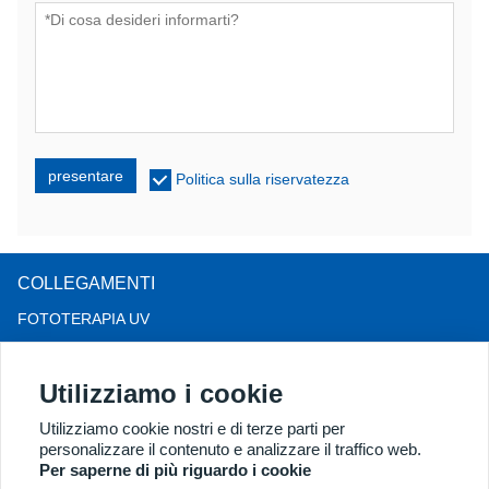
presentare
Politica sulla riservatezza
COLLEGAMENTI
FOTOTERAPIA UV
TERAPIA CON LUCE A LED
Utilizziamo i cookie
TERAPIA PER LA CADUTA DEI CAPELLI LLLT
COLPOSCOPIO
Utilizziamo cookie nostri e di terze parti per
personalizzare il contenuto e analizzare il traffico web.
ALTRI PRODOTTI
Per saperne di più riguardo i cookie