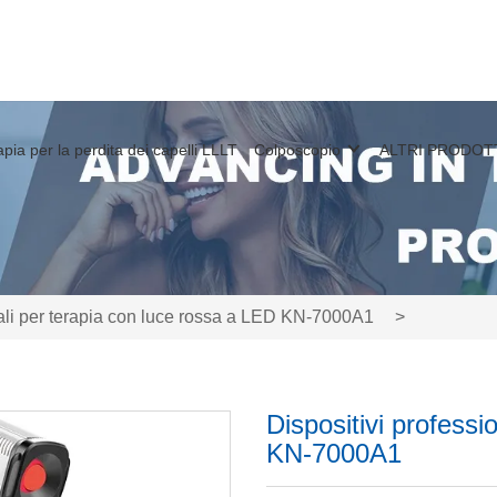
apia per la perdita dei capelli LLLT
Colposcopio
ALTRI PRODOT
nali per terapia con luce rossa a LED KN-7000A1
>
Dispositivi professi
KN-7000A1