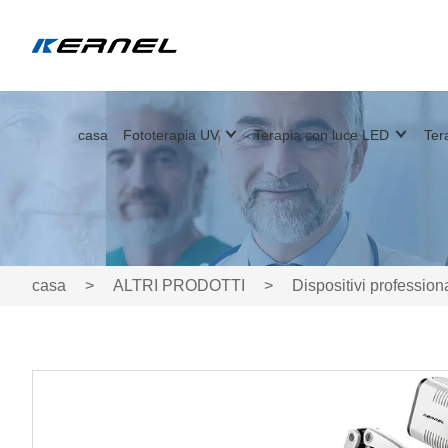
casa
Fototerapia UV
Terapia con luce LED
Ter
casa
>
ALTRI PRODOTTI
>
Dispositivi professio