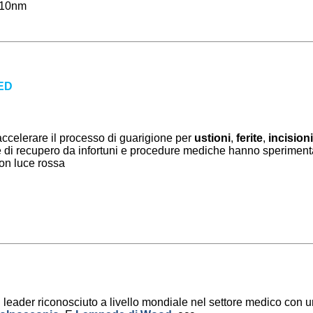
±10nm
LED
accelerare il processo di guarigione per
ustioni
,
ferite
,
incision
n fase di recupero da infortuni e procedure mediche hanno sperimen
con luce rossa
 leader riconosciuto a livello mondiale nel settore medico con 