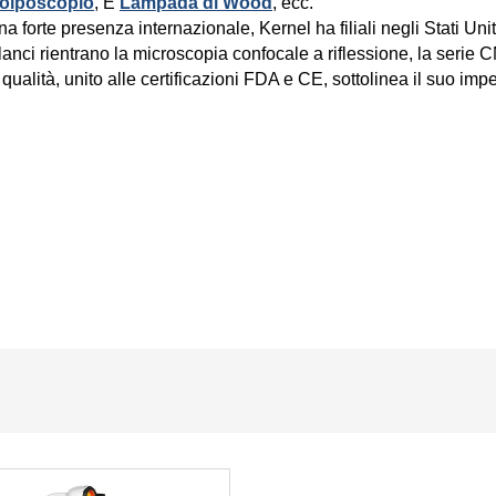
olposcopio
, E
Lampada di Wood
, ecc.
a forte presenza internazionale, Kernel ha filiali negli Stati Unit
lanci rientrano la microscopia confocale a riflessione, la serie
qualità, unito alle certificazioni FDA e CE, sottolinea il suo im