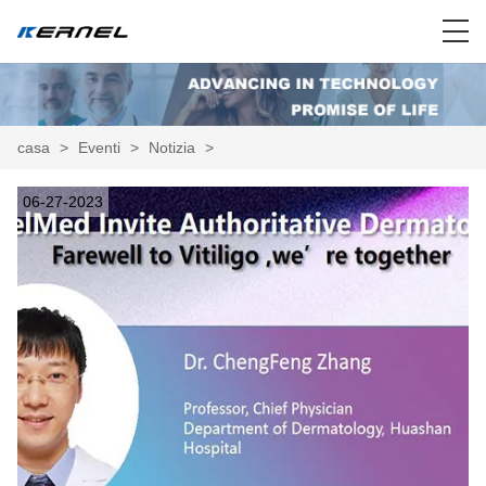
casa
>
Eventi
>
Notizia
>
06-27-2023