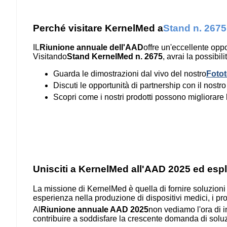
Perché visitare KernelMed a
Stand n. 2675
IL
Riunione annuale dell'AAD
offre un'eccellente opp
Visitando
Stand KernelMed n. 2675
, avrai la possibilit
Guarda le dimostrazioni dal vivo del nostro
Foto
Discuti le opportunità di partnership con il nost
Scopri come i nostri prodotti possono migliorare l'
Unisciti a KernelMed all'AAD 2025 ed esplo
La missione di KernelMed è quella di fornire soluzioni i
esperienza nella produzione di dispositivi medici, i pro
Al
Riunione annuale AAD 2025
non vediamo l'ora di i
contribuire a soddisfare la crescente domanda di soluzi