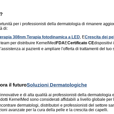
?
ortunità per i professionisti della dermatologia di rimanere aggio
à di:
terapia 308nm
,
Terapia fotodinamica a LED
, E
Crescita dei pel
ro team per distribuire KernelMed
FDA
E
Certificato CE
dispositivi 
assistenza ai pazienti e ampliare l'offerta di trattamenti del tuo 
ra il futuro
Soluzioni Dermatologiche
nnovative e di alta qualità ai professionisti della dermatologia e 
dotti KernelMed sono considerati affidabili a livello globale per 
ncontrare dermatologi, distributori e professionisti del settore sa
oni avanzate per la cura della pelle e la crescita dei capelli.