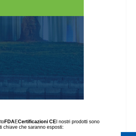
to
FDA
E
Certificazioni CE
I nostri prodotti sono
tti chiave che saranno esposti: