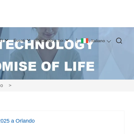
TI
Eventi
Riguardo a noi
Italiano
do
>
2025 a Orlando