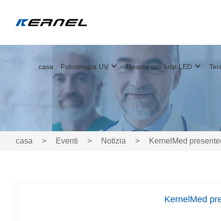
casa
Fototerapia UV
Terapia con luce LED
Ter
casa
>
Eventi
>
Notizia
>
KernelMed presenter
KernelMed pre