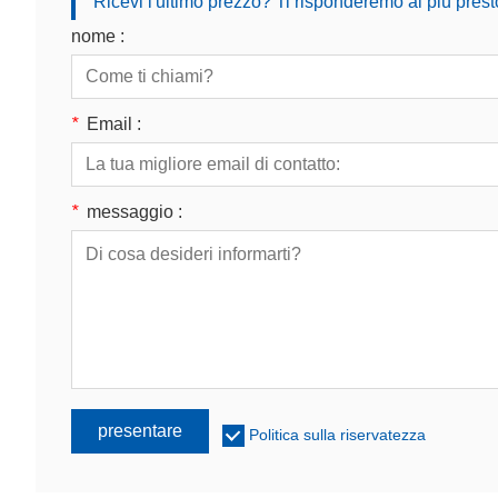
Ricevi l'ultimo prezzo? Ti risponderemo al più prest
nome :
*
Email :
*
messaggio :
presentare
Politica sulla riservatezza