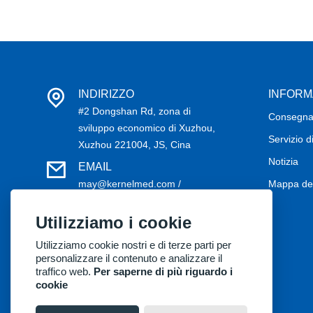
INDIRIZZO
INFORM
#2 Dongshan Rd, zona di
Consegn
sviluppo economico di Xuzhou,
Servizio d
Xuzhou 221004, JS, Cina
Notizia
EMAIL
may@kernelmed.com /
Mappa del
service@kernelmed.com
Utilizziamo i cookie
TELEFONO
+86-516-87732218
Utilizziamo cookie nostri e di terze parti per
personalizzare il contenuto e analizzare il
traffico web.
Per saperne di più riguardo i
cookie