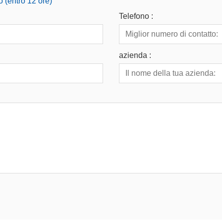
o (entro 12 ore)
Telefono :
azienda :