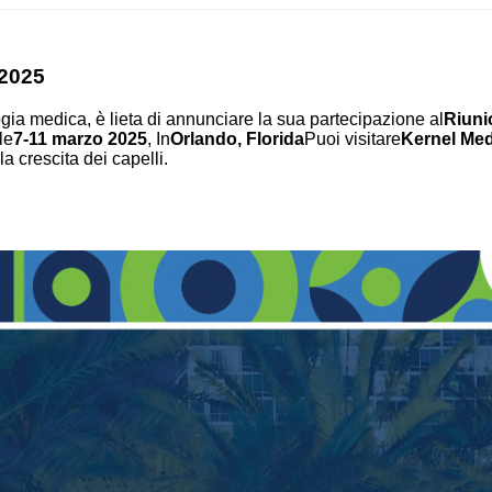
 2025
ia medica, è lieta di annunciare la sua partecipazione al
Riuni
le
7-11 marzo 2025
, In
Orlando, Florida
Puoi visitare
Kernel Me
a crescita dei capelli.