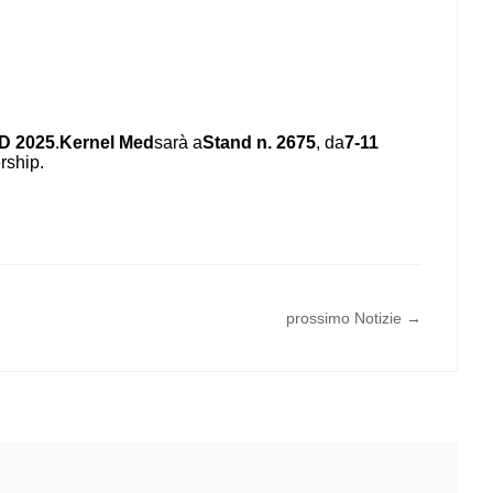
D 2025
.
Kernel Med
sarà a
Stand n. 2675
, da
7-11
ership.
prossimo Notizie →