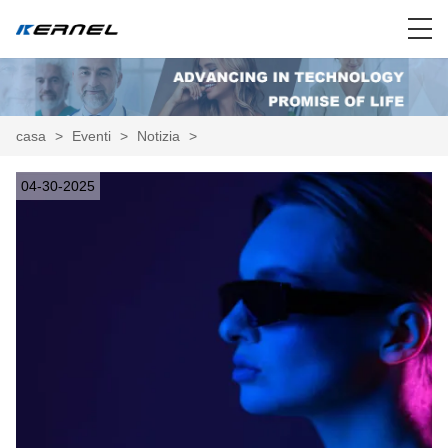
casa
>
Eventi
>
Notizia
>
04-30-2025